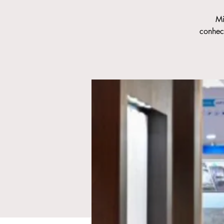
Mi
conhec