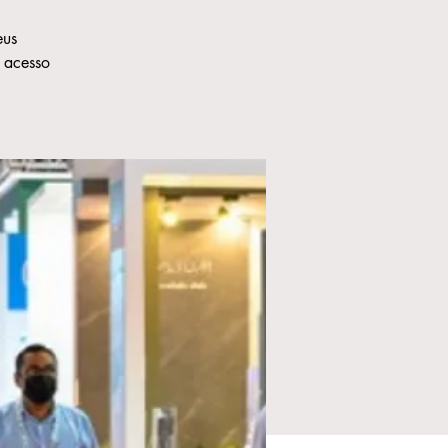
eus
 acesso