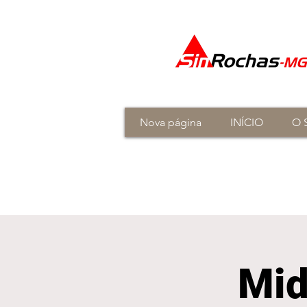
Nova página
INÍCIO
O 
Mid