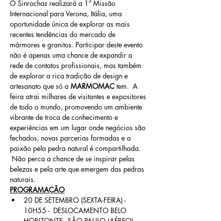
O Sinrochas realizará a 1ª Missão 
Internacional para Verona, Itália, uma 
oportunidade única de explorar as mais 
recentes tendências do mercado de 
mármores e granitos. Participar deste evento 
não é apenas uma chance de expandir a 
rede de contatos profissionais, mas também 
de explorar a rica tradição de design e 
artesanato que só a 
MARMOMAC
 tem.  A 
feira atrai milhares de visitantes e expositores 
de todo o mundo, promovendo um ambiente 
vibrante de troca de conhecimento e 
experiências em um lugar onde negócios são 
fechados, novas parcerias formadas e a 
paixão pela pedra natural é compartilhada. 
 Não perca a chance de se inspirar pelas 
belezas e pela arte que emergem das pedras 
naturais.
PROGRAMAÇÃO
20 DE SETEMBRO (SEXTA-FEIRA) - 
10H55 -  DESLOCAMENTO BELO 
HORIZONTE - SÃO PAULO (AÉREO)