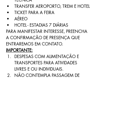
TRANSFER AEROPORTO, TREM E HOTEL
TICKET PARA A FEIRA
AÉREO
HOTEL - ESTADIAS 7 DIÁRIAS
PARA MANIFESTAR INTERESSE, PREENCHA 
A CONFIRMAÇÃO DE PRESENÇA QUE 
ENTRAREMOS EM CONTATO.
IMPORTANTE:
DESPESAS COM ALIMENTAÇÃO E 
TRANSPORTES PARA ATIVIDADES 
LIVRES E OU INDIVIDUAIS.
NÃO CONTEMPLA PASSAGEM DE 
TREM NOS TRECHOS AEROPORTOS 
ATÉ VERONA E VICE VERSA.
OUTRAS INFORMAÇÕES:
 (31) 3282-7477 
// (31)  9-9695-7143 (WhatsApp)
Compartilhe esse evento